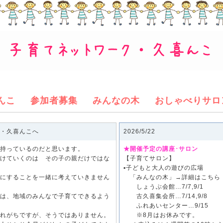
んこ
参加者募集
みんなの木
おしゃべりサロ
・久喜んこへ
2026/5/22
持っているのだと思います。
★開催予定の講座･サロン
けていくのは その子の親だけではな
【子育てサロン】
▪子どもと大人の遊びの広場
にすることを一緒に考えていきません
「みんなの木」→
詳細はこちら
しょうぶ会館…7/7,9/1
は、地域のみんなで子育てできるよう
古久喜集会所…7/14,9/8
。
ふれあいセンター…9/15
れがちですが、そうではありません。
※8月はお休みです。