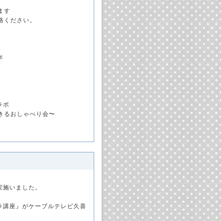
ら
ます
絡ください。
半
ラボ
きるおしゃべり会〜
を実施いました。
メラ講座』がケーブルテレビ久喜