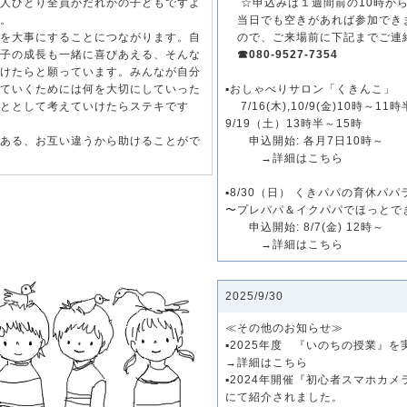
人ひとり全員がだれかの子どもですよ
☆申込みは１週間前の10時か
。
当日でも空きがあれば参加でき
を大事にすることにつながります。自
ので、ご来場前に下記までご連
子の成長も一緒に喜びあえる、そんな
☎080-9527-7354
けたらと願っています。みんなが自分
ていくためには何を大切にしていった
▪おしゃべりサロン「くきんこ」
ととして考えていけたらステキです
7/16(木),10/9(金)10時～11時
9/19（土）13時半～15時
ある、お互い違うから助けることがで
申込開始: 各月7日10時～
→
詳細はこちら
▪8/30（日） くきパパの育休パパ
〜プレパパ＆イクパパでほっとで
申込開始: 8/7(金) 12時～
→
詳細はこちら
2025/9/30
≪その他のお知らせ≫
▪️2025年度 『いのちの授業』
→
詳細はこちら
▪️2024年開催『初心者スマホカ
にて紹介されました。