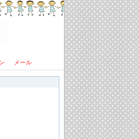
ン
メール